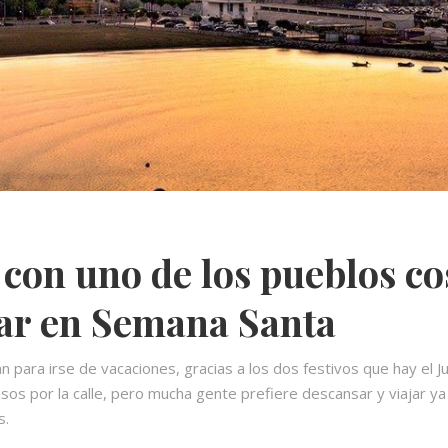
 con uno de los pueblos c
tar en Semana Santa
para irse de vacaciones, gracias a los dos festivos que hay el 
sos por la calle, pero mucha gente prefiere descansar y viajar ya
s.