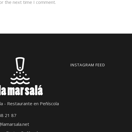
or the next time I comment.
INSTAGRAM FEED
la - Restaurante en Peñíscola
48 21 87
lamarsala.net