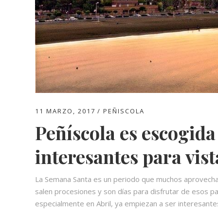
11 MARZO, 2017
PEÑISCOLA
Peñíscola es escogida
interesantes para vis
La Semana Santa es un periodo que muchos aprovechan 
salen procesiones y son días para disfrutar de esos pa
especialmente en Abril, ya empiezan a ser interesante